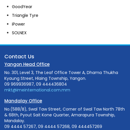
GoodYear
Triangle Tyre
iPower
SOLNEX
Contact Us
Yangon Head Office
No. 301, Level 3, The Leaf Office Tower A, Dhama Thukha
Kyaung Street, Hlaing Township, Yangon.
09 969936987, 09 444436804
mkt@imeinternational.com.mm
Mandalay Office
No.(588/B), Swal Taw Street, Corner of Swal Taw North 78th
& 68th, Pyout Sait Kone Quarter, Amarapura Township,
Mandalay.
09 4444 57267, 09 4444 57268, 09 444457269