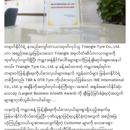
တရုတ်နိုင်ငံရဲ့ နာမည်ကျော်တာယာထုတ်လုပ်သူ Triangle Tyre Co., Ltd.
ဟာ အရည်အသွေးမြင့်မားသော Triangle အမှတ်တံဆိပ်တာယာများကို
ထုတ်လုပ်
လျက်ရှိပြီး ကမ္ဘာအနှံ့နိုင်ငံပေါင်းများစွာ
ကိုဖြန့်ချိရောင်းချပေးနေပါ
တယ်။ Triangle Tyre Co., Ltd. မှ ခန့်အပ်ထားတဲ့ ကမ္ဘာအရပ်ရပ်က
တရားဝင်ဖြန့်ချိရေးကိုယ်စားလှယ်
များအနက် ကျွန်တော်များ မြန်မာနိုင်ငံရဲ့
တစ်ဦးတည်း TBR & OTR Tyre ကိုယ်စားလှယ်ဖြစ်သော IME International
Co., Ltd. မှ အချိန်တိုအတွင်းလုပ်ငန်းကြီးထွာ
းအောင် အစွမ်းဆောင်နိုင်ဆုံး
သောဆု (Largest Business Growth Award) ကို ချီးမြှင့်ခြင်းခံခဲ့ရတဲ့အတွက်
များစွာဂုဏ်ယူမိပါတယ်ခင်ဗျာ …
ယခုကဲ့သို့ ကမ္ဘာအနှံ့ ဖြန့်ချိရေးကိုယ်စားလှယ်များစွာ
ရှိသည့်အနက်မှ
မြန်မာနိုင်ငံကိုယ်စားပြုပြီး ဂုဏ်ယူစွာဖြင့်ရယူနိုင်ခဲ့တဲ့
အတွက် အစဉ်အမြဲ
ယုံကြည်စွာဝယ်ယူအားပေး
လျက်ရှိတဲ့ Customer များကို လေးစားစွာ
ကျေးဇူးတင်မိပါတယ်။ တက်ညီလက်ညီကြိုးစားအားထုတ်နေကြ
သော