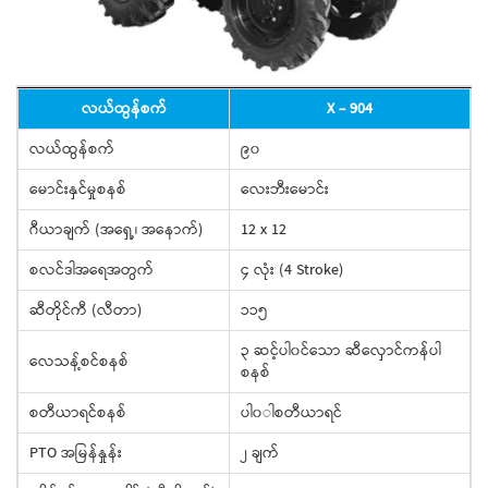
လယ်ထွန်စက်
X - 904
လယ်ထွန်စက်
၉၀
မောင်းနှင်မှုစနစ်
လေးဘီးမောင်း
ဂီယာချက် (အရှေ့၊ အနောက်)
12 x 12
စလင်ဒါအရေအတွက်
၄ လုံး (4 Stroke)
ဆီတိုင်ကီ (လီတာ)
၁၁၅
၃ ဆင့်ပါ၀င်သော ဆီလှောင်ကန်ပါ
လေသန့်စင်စနစ်
စနစ်
စတီယာရင်စနစ်
ပါ၀ါစတီယာရင်
PTO အမြန်နှုန်း
၂ ချက်