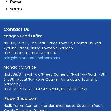
iPower
SOLNEX
Contact Us
Yangon Head Office
No. 301, Level 3, The Leaf Office Tower A, Dhama Thukha
Kyaung Street, Hlaing Township, Yangon.
09 969936987, 09 444436804
mkt@imeinternational.com.mm
Mandalay Office
No.(588/B), Swal Taw Street, Corner of Swal Taw North 78th
& 68th, Pyout Sait Kone Quarter, Amarapura Township,
Mandalay.
09 4444 57267, 09 4444 57268, 09 444457269
iPower Showroom
No.6, Yankin Center extension shophouse, Sayarsan Road,
Yankin Township, Yangon.