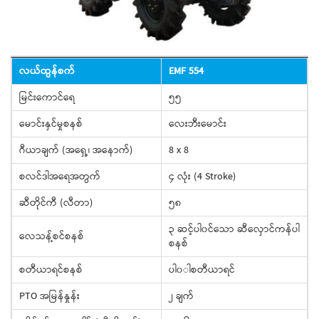
လယ်ထွန်စက်
EMF 554
မြင်းကောင်ရေ
၅၅
မောင်းနှင်မှုစနစ်
လေးဘီးမောင်း
ဂီယာချက် (အရှေ့၊ အနောက်)
8 x 8
စလင်ဒါအရေအတွက်
၄ လုံး (4 Stroke)
ဆီတိုင်ကီ (လီတာ)
၅၈
၃ ဆင့်ပါ၀င်သော ဆီလှောင်ကန်ပါ
လေသန့်စင်စနစ်
စနစ်
စတီယာရင်စနစ်
ပါ၀ါစတီယာရင်
PTO အမြန်နှုန်း
၂ ချက်