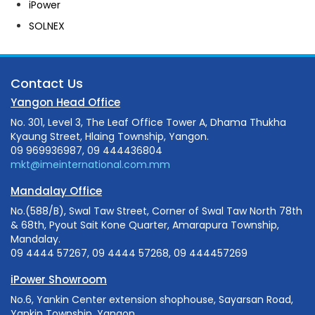
iPower
SOLNEX
Contact Us
Yangon Head Office
No. 301, Level 3, The Leaf Office Tower A, Dhama Thukha
Kyaung Street, Hlaing Township, Yangon.
09 969936987, 09 444436804
mkt@imeinternational.com.mm
Mandalay Office
No.(588/B), Swal Taw Street, Corner of Swal Taw North 78th
& 68th, Pyout Sait Kone Quarter, Amarapura Township,
Mandalay.
09 4444 57267, 09 4444 57268, 09 444457269
iPower Showroom
No.6, Yankin Center extension shophouse, Sayarsan Road,
Yankin Township, Yangon.